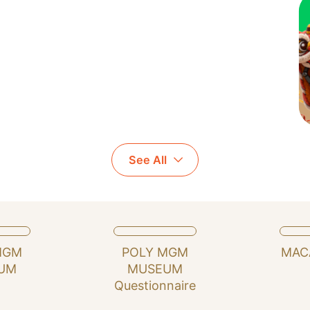
Slide 3 of 4.
See All
MGM
POLY MGM
MAC
UM
MUSEUM
Questionnaire